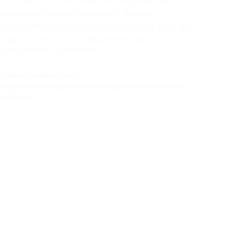
informado como el actual, los compradores
comparan, analizan históricos y detectan
rápidamente cuándo una propiedad está fuera de
rango. El precio no es únicamente una…
JAIME LUCIANO
02/03/2026
CONSEJOS INMOBILIARIOS
Propietarios que venden rápido hacen esto
primero . . .