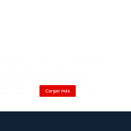
Vender una propiedad en la Ciudad de México no
es solo un trámite administrativo; es, para la
mayoría, el cierre de un capítulo de vida y la
gestión del activo más importante de su
patrimonio. Sin embargo, existe una sensación…
Cargar más
JAIME LUCIANO
04/02/2026