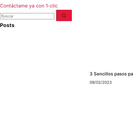
Contáctame ya con 1-clic
No
results
Posts
3 Sencillos pasos p
08/02/2023