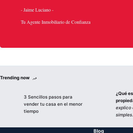
- Jaime Luciano -
Tu Agente Inmobiliario de Confianza
Trending now
¿Qué es 
3 Sencillos pasos para
propie
vender tu casa en el menor
explico
tiempo
simples
Blog